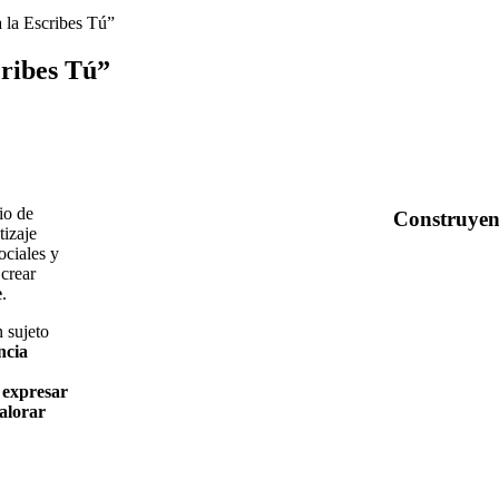
ribes Tú”
io de
Construye
tizaje
ociales y
crear
e
.
 sujeto
ncia
 expresar
alorar