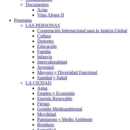
Documentos
Actas
Vista Alegre II
Programa
LAS PERSONAS
Cooperación Internacional para la Justicia Global
Cultura
Deportes
Educación
Familia
Infancia
Interculturalidad
Juventud
Mayores y Diversidad Funcional
Sanidad y Salud
LA CIUDAD
Agua
Empleo y Economía
Energía Renovable
Fiestas
Gestión Medioambiental
Movilidad
Patrimonio y Medio Ambiente
Residuos
Seguridad