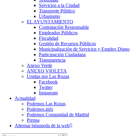
Servicios a la Ciudad
Transporte Público
Urbanismo
EL AYUNTAMIENTO
Contratación Responsable
Empleados Públicos
Fiscalidad
Gestión de Recursos Públicos
Municipalización de Servicios y Empleo Digno
Participación Ciudadana
Transparencia
Anexo Verde
ANEXO VIOLETA
Unidas por Las Rozas
Facebook
Twitter
Instagram
Actualidad
Podemos Las Rozas
Podemos.info
Podemos Comunidad de Madrid
Prensa
Alternar búsqueda de la web