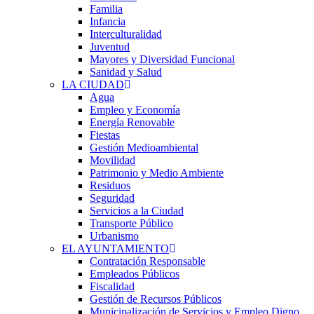
Familia
Infancia
Interculturalidad
Juventud
Mayores y Diversidad Funcional
Sanidad y Salud
LA CIUDAD
Agua
Empleo y Economía
Energía Renovable
Fiestas
Gestión Medioambiental
Movilidad
Patrimonio y Medio Ambiente
Residuos
Seguridad
Servicios a la Ciudad
Transporte Público
Urbanismo
EL AYUNTAMIENTO
Contratación Responsable
Empleados Públicos
Fiscalidad
Gestión de Recursos Públicos
Municipalización de Servicios y Empleo Digno