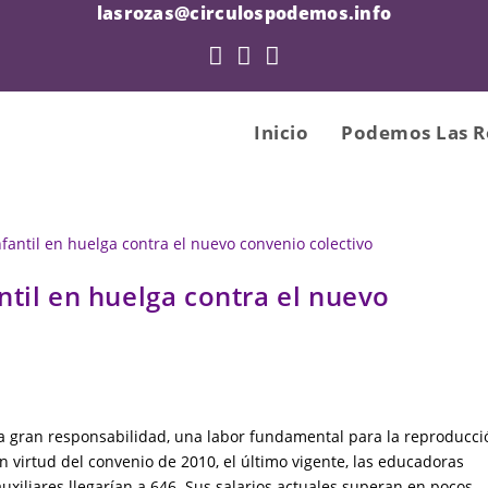
lasrozas@circulospodemos.info
Inicio
Podemos Las R
til en huelga contra el nuevo
na gran responsabilidad, una labor fundamental para la reproducci
 virtud del convenio de 2010, el último vigente, las educadoras
uxiliares llegarían a 646. Sus salarios actuales superan en pocos