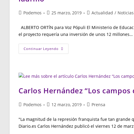
Autor
Publicación
Categoría
Podemos
25 marzo, 2019
Actualidad
/
Noticias
de
de
de
la
la
la
ALBERTO ORTÍN para Voz Pópuli El Ministerio de Educaci
entrada:
entrada:
entrada:
el proyecto requería una inversión de unos 12 millones…
Chapuza
Continuar Leyendo
En
Las
Rozas:
La
Casa
Del
Actor
Se
Queda
Carlos Hernández “Los campos 
En
Un
Monstruo
De
Autor
Publicación
Categoría
Podemos
12 marzo, 2019
Prensa
Ladrillo
de
de
de
la
la
la
"La magnitud de la represión franquista fue tan grande 
entrada:
entrada:
entrada:
Diario.es Carlos Hernández publicó el viernes 12 de marz