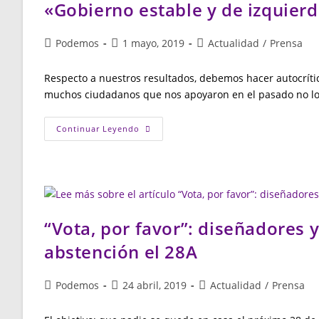
Con
«Gobierno estable y de izquier
Una
Fiesta
En
Las
Autor
Publicación
Categoría
Podemos
1 mayo, 2019
Actualidad
/
Prensa
Matas
de
de
de
Donde
No
la
la
la
Respecto a nuestros resultados, debemos hacer autocríti
Faltó
entrada:
entrada:
entrada:
La
muchos ciudadanos que nos apoyaron en el pasado no l
Música
Y
La
«Gobierno
Política
Continuar Leyendo
Estable
Y
De
Izquierdas»
“Vota, por favor”: diseñadores 
abstención el 28A
Autor
Publicación
Categoría
Podemos
24 abril, 2019
Actualidad
/
Prensa
de
de
de
la
la
la