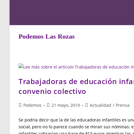
Saltar
al
contenido
Podemos Las Rozas
Trabajadoras de educación infan
convenio colectivo
Autor
Publicación
Categoría
Podemos
21 mayo, 2019
Actualidad
/
Prensa
de
de
de
la
la
la
Se podría decir que la de las educadoras infantiles es u
entrada:
entrada:
entrada:
social, pero no lo parece cuando se miran sus nóminas: en
infantiles cobrarían una base de 813 euros mientras las a