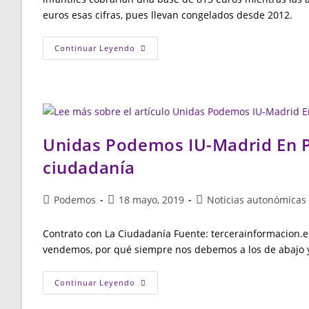
euros esas cifras, pues llevan congelados desde 2012.
Trabajadoras
Continuar Leyendo
De
Educación
Infantil
En
Huelga
Contra
El
Nuevo
Convenio
Unidas Podemos IU-Madrid En Pi
Colectivo
ciudadanía
Autor
Publicación
Categoría
Podemos
18 mayo, 2019
Noticias autonómicas
de
de
de
la
la
la
Contrato con La Ciudadanía Fuente: tercerainformacion.e
entrada:
entrada:
entrada:
vendemos, por qué siempre nos debemos a los de abajo 
Unidas
Continuar Leyendo
Podemos
IU-