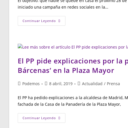
El objetivo: que nadie se quede en casa el próximo 28 de
entrada:
entrada:
entrada:
iniciado una campaña en redes sociales en la…
“Vota,
Continuar Leyendo
Por
Favor”:
Diseñadores
Y
Ciudadanos
Se
Unen
Para
Combatir
El PP pide explicaciones por la 
La
Abstención
Bárcenas’ en la Plaza Mayor
El
28A
Autor
Publicación
Categoría
Podemos
8 abril, 2019
Actualidad
/
Prensa
de
de
de
la
la
la
El PP ha pedido explicaciones a la alcaldesa de Madrid, 
entrada:
entrada:
entrada:
fachada de la Casa de la Panadería de la Plaza Mayor,
El
Continuar Leyendo
PP
Pide