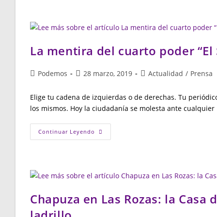
Explicaciones
Por
La
Proyección
De
Los
‘papeles
La mentira del cuarto poder “El 
De
Bárcenas’
En
La
Autor
Publicación
Categoría
Podemos
28 marzo, 2019
Actualidad
/
Prensa
Plaza
de
de
de
Mayor
la
la
la
Elige tu cadena de izquierdas o de derechas. Tu periódic
entrada:
entrada:
entrada:
los mismos. Hoy la ciudadanía se molesta ante cualquier
La
Continuar Leyendo
Mentira
Del
Cuarto
Poder
“El
Salto
Diario”
Chapuza en Las Rozas: la Casa 
ladrillo