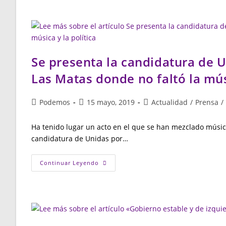
Madrid
En
Pie
Firma
Un
Contrato
Con
La
Se presenta la candidatura de U
Ciudadanía
Las Matas donde no faltó la músi
Autor
Publicación
Categoría
Podemos
15 mayo, 2019
Actualidad
/
Prensa
/
de
de
de
la
la
la
Ha tenido lugar un acto en el que se han mezclado música
entrada:
entrada:
entrada:
candidatura de Unidas por…
Se
Continuar Leyendo
Presenta
La
Candidatura
De
Unidas
Por
Las
Rozas