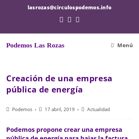
Saltar
lasrozas@circulospodemos.info
al
contenido
Podemos Las Rozas
Menú
Creación de una empresa
pública de energía
Autor
Publicación
Categoría
Podemos
17 abril, 2019
Actualidad
de
de
de
la
la
la
Podemos propone crear una empresa
entrada:
entrada:
entrada:
pública de energía para bajar la factura